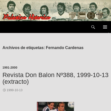
Saltar
al
contenido
Buscar
MENÚ
PRIMAR
Archivos de etiquetas: Fernando Cardenas
1991-2000
Revista Don Balon Nº388, 1999-10-13
(extracto)
1999-10-13