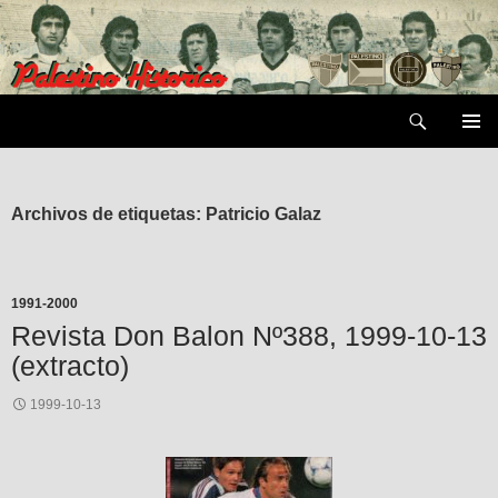
Saltar
al
contenido
Buscar
MENÚ
PRIMAR
Archivos de etiquetas: Patricio Galaz
1991-2000
Revista Don Balon Nº388, 1999-10-13
(extracto)
1999-10-13