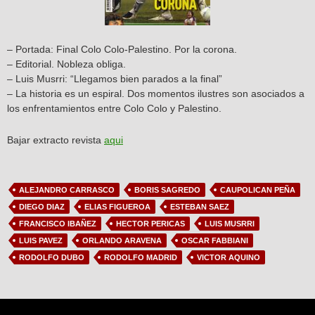
– Portada: Final Colo Colo-Palestino. Por la corona.
– Editorial. Nobleza obliga.
– Luis Musrri: “Llegamos bien parados a la final”
– La historia es un espiral. Dos momentos ilustres son asociados a
los enfrentamientos entre Colo Colo y Palestino.
Bajar extracto revista
aqui
ALEJANDRO CARRASCO
BORIS SAGREDO
CAUPOLICAN PEÑA
DIEGO DIAZ
ELIAS FIGUEROA
ESTEBAN SAEZ
FRANCISCO IBAÑEZ
HECTOR PERICAS
LUIS MUSRRI
LUIS PAVEZ
ORLANDO ARAVENA
OSCAR FABBIANI
RODOLFO DUBO
RODOLFO MADRID
VICTOR AQUINO