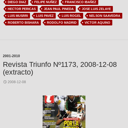
DIEGO DIAZ
FELIPE NUÑEZ
FRANCISCO IBAÑEZ
HECTOR PERICAS
JEAN PAUL PINEDA
JOSE LUIS ZELAYE
LUIS MUSRRI
LUIS PAVEZ
LUIS ROGEL
NELSON SAAVEDRA
ROBERTO BISHARA
RODOLFO MADRID
VICTOR AQUINO
2001-2010
Revista Triunfo Nº1173, 2008-12-08
(extracto)
2008-12-08