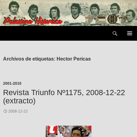
Saltar
al
contenido
Buscar
MENÚ
PRIMAR
Archivos de etiquetas: Hector Pericas
2001-2010
Revista Triunfo Nº1175, 2008-12-22
(extracto)
2008-12-22