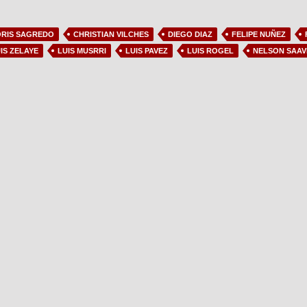
RIS SAGREDO
CHRISTIAN VILCHES
DIEGO DIAZ
FELIPE NUÑEZ
IS ZELAYE
LUIS MUSRRI
LUIS PAVEZ
LUIS ROGEL
NELSON SAA