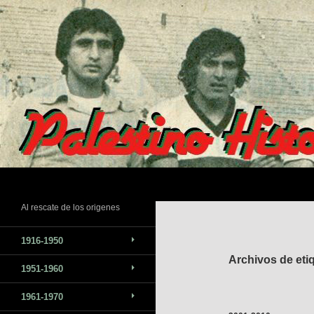
Saltar
al
contenido
Buscar
Al rescate de los origenes
1916-1950
Archivos de eti
1951-1960
1961-1970