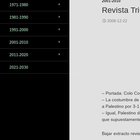
2001-2010
1971-1980
Revista Tr
1981-1990
2008-12-22
1991-2000
2001-2010
2011-2020
2021-2030
– Portada: Colo Col
– La costumbre de 
a Palestino por 3-
– Igual, Palestino 
que supuestamente 
Bajar extracto revi