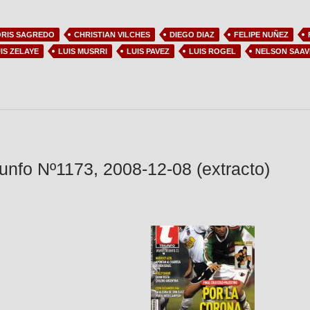
RIS SAGREDO
CHRISTIAN VILCHES
DIEGO DIAZ
FELIPE NUÑEZ
IS ZELAYE
LUIS MUSRRI
LUIS PAVEZ
LUIS ROGEL
NELSON SAA
iunfo Nº1173, 2008-12-08 (extracto)