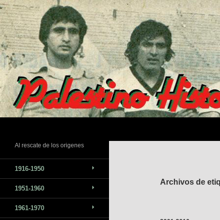
Saltar
al
contenido
Buscar
Al rescate de los origenes
1916-1950
Archivos de eti
1951-1960
1961-1970