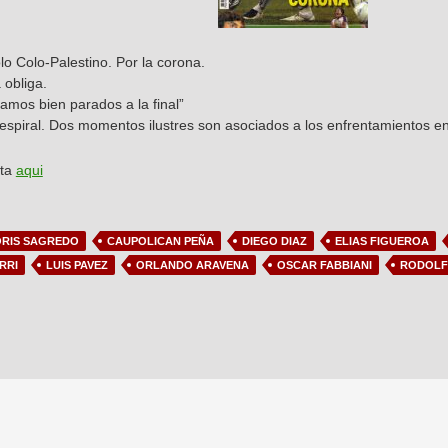
lo Colo-Palestino. Por la corona.
 obliga.
gamos bien parados a la final”
 espiral. Dos momentos ilustres son asociados a los enfrentamientos en
sta
aqui
RIS SAGREDO
CAUPOLICAN PEÑA
DIEGO DIAZ
ELIAS FIGUEROA
RRI
LUIS PAVEZ
ORLANDO ARAVENA
OSCAR FABBIANI
RODOLF