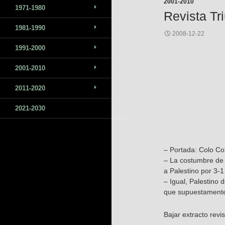
2001-2010
1971-1980
Revista Tr
1981-1990
2008-12-22
1991-2000
2001-2010
2011-2020
2021-2030
– Portada: Colo Col
– La costumbre de 
a Palestino por 3-
– Igual, Palestino 
que supuestamente 
Bajar extracto revi