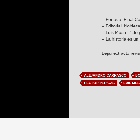
– Portada: Final Co
– Editorial. Nobleza
– Luis Musrri: “Lle
– La historia es un
Bajar extracto revi
ALEJANDRO CARRASCO
BO
HECTOR PERICAS
LUIS MUS