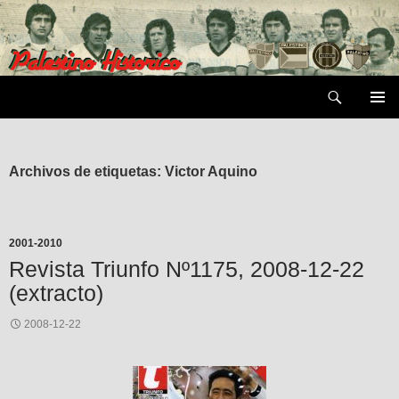
Saltar
al
contenido
Buscar
MENÚ
PRIMAR
Archivos de etiquetas: Victor Aquino
2001-2010
Revista Triunfo Nº1175, 2008-12-22
(extracto)
2008-12-22