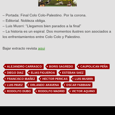
– Portada: Final Colo Colo-Palestino. Por la corona.
– Editorial. Nobleza obliga.
– Luis Musrri: “Llegamos bien parados a la final”
– La historia es un espiral. Dos momentos ilustres son asociados a
los enfrentamientos entre Colo Colo y Palestino.
Bajar extracto revista
aqui
ALEJANDRO CARRASCO
BORIS SAGREDO
CAUPOLICAN PEÑA
DIEGO DIAZ
ELIAS FIGUEROA
ESTEBAN SAEZ
FRANCISCO IBAÑEZ
HECTOR PERICAS
LUIS MUSRRI
LUIS PAVEZ
ORLANDO ARAVENA
OSCAR FABBIANI
RODOLFO DUBO
RODOLFO MADRID
VICTOR AQUINO