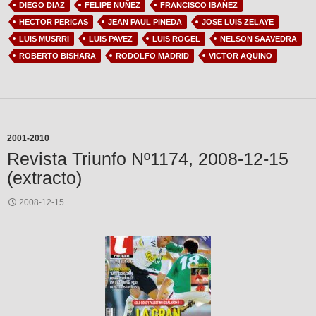
DIEGO DIAZ
FELIPE NUÑEZ
FRANCISCO IBAÑEZ
HECTOR PERICAS
JEAN PAUL PINEDA
JOSE LUIS ZELAYE
LUIS MUSRRI
LUIS PAVEZ
LUIS ROGEL
NELSON SAAVEDRA
ROBERTO BISHARA
RODOLFO MADRID
VICTOR AQUINO
2001-2010
Revista Triunfo Nº1174, 2008-12-15
(extracto)
2008-12-15