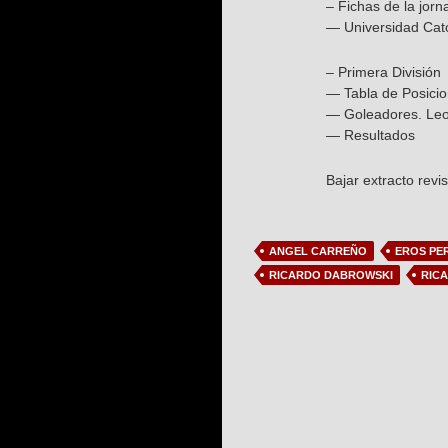
– Fichas de la jorn
— Universidad Cató
– Primera División
— Tabla de Posici
— Goleadores. Leon
— Resultados
Bajar extracto revi
ANGEL CARREÑO
EROS PE
RICARDO DABROWSKI
RIC