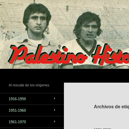
Saltar
al
contenido
Buscar
Al rescate de los origenes
1916-1950
Archivos de eti
1951-1960
1961-1970