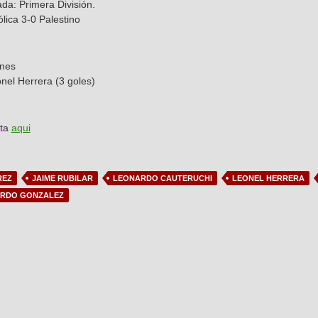
ada: Primera División.
lica 3-0 Palestino
ones
el Herrera (3 goles)
sta
aqui
REZ
JAIME RUBILAR
LEONARDO CAUTERUCHI
LEONEL HERRERA
ARDO GONZALEZ