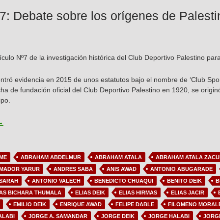
°7: Debate sobre los orígenes de Palesti
tículo Nº7 de la investigación histórica del Club Deportivo Palestino para
tró evidencia en 2015 de unos estatutos bajo el nombre de ‘Club Spor
ha de fundación oficial del Club Deportivo Palestino en 1920, se origi
ipo.
rtículo N°7: Debate sobre los orígenes de Palestino
→
ME
ABRAHAM ABDELMUR
ABRAHAM ATALA
ABRAHAM ATALA ZACU
MADOR YARUR
ANDRES SABA
ANIS AWAD
ANTONIO ABUGARADE
 SARAH
ANTONIO VALECH
BENEDICTO CHUAQUI
BENITO DEIK
B
IAS BICHARA THUMALA
ELIAS DEIK
ELIAS HIRMAS
ELIAS JACIR
EMILIO DEIK
ENRIQUE AWAD
FELIPE DABLE
FILOMENO MORAL
ALABI
JORGE A. SAMANDAR
JORGE DEIK
JORGE HALABI
JORG