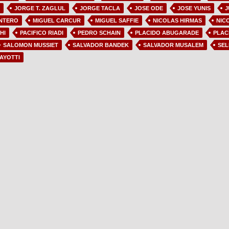
JORGE T. ZAGLUL
JORGE TACLA
JOSE ODE
JOSE YUNIS
J
ONTERO
MIGUEL CARCUR
MIGUEL SAFFIE
NICOLAS HIRMAS
NIC
HI
PACIFICO RIADI
PEDRO SCHAIN
PLACIDO ABUGARADE
PLAC
SALOMON MUSSIET
SALVADOR BANDEK
SALVADOR MUSALEM
SEL
AYOTTI