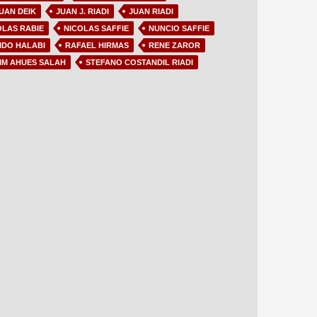
UAN DEIK
JUAN J. RIADI
JUAN RIADI
OLAS RABIE
NICOLAS SAFFIE
NUNCIO SAFFIE
IDO HALABI
RAFAEL HIRMAS
RENE ZAROR
IM AHUES SALAH
STEFANO COSTANDIL RIADI