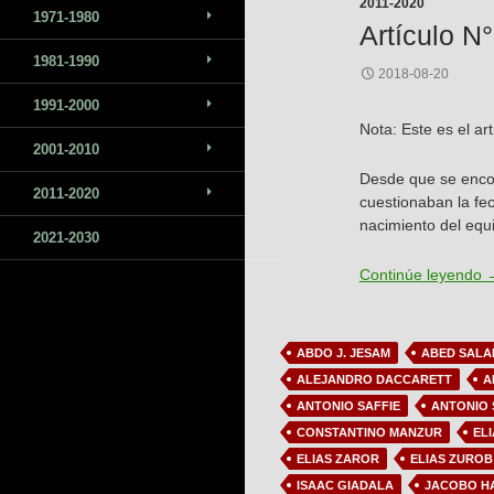
2011-2020
1971-1980
Artículo N
1981-1990
2018-08-20
1991-2000
Nota: Este es el ar
2001-2010
Desde que se encon
2011-2020
cuestionaban la fec
nacimiento del equ
2021-2030
A
Continúe leyendo
ABDO J. JESAM
ABED SALA
ALEJANDRO DACCARETT
A
ANTONIO SAFFIE
ANTONIO
CONSTANTINO MANZUR
EL
ELIAS ZAROR
ELIAS ZUROB
ISAAC GIADALA
JACOBO H