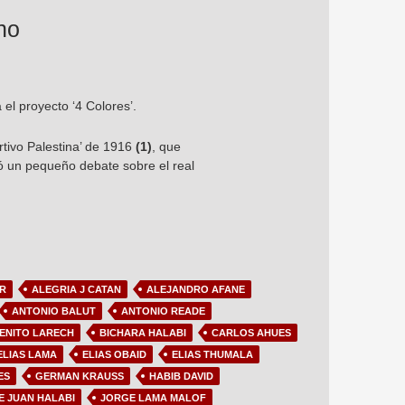
no
 el proyecto ‘4 Colores’.
tivo Palestina’ de 1916
(1)
, que
nó un pequeño debate sobre el real
R
ALEGRIA J CATAN
ALEJANDRO AFANE
ANTONIO BALUT
ANTONIO READE
ENITO LARECH
BICHARA HALABI
CARLOS AHUES
ELIAS LAMA
ELIAS OBAID
ELIAS THUMALA
ES
GERMAN KRAUSS
HABIB DAVID
E JUAN HALABI
JORGE LAMA MALOF