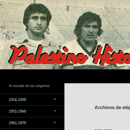
Saltar
al
contenido
Buscar
Al rescate de los origenes
1916-1950
Archivos de etiq
1951-1960
1961-1970