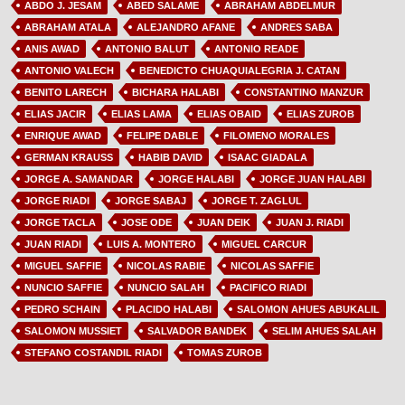
ABDO J. JESAM
ABED SALAME
ABRAHAM ABDELMUR
ABRAHAM ATALA
ALEJANDRO AFANE
ANDRES SABA
ANIS AWAD
ANTONIO BALUT
ANTONIO READE
ANTONIO VALECH
BENEDICTO CHUAQUIALEGRIA J. CATAN
BENITO LARECH
BICHARA HALABI
CONSTANTINO MANZUR
ELIAS JACIR
ELIAS LAMA
ELIAS OBAID
ELIAS ZUROB
ENRIQUE AWAD
FELIPE DABLE
FILOMENO MORALES
GERMAN KRAUSS
HABIB DAVID
ISAAC GIADALA
JORGE A. SAMANDAR
JORGE HALABI
JORGE JUAN HALABI
JORGE RIADI
JORGE SABAJ
JORGE T. ZAGLUL
JORGE TACLA
JOSE ODE
JUAN DEIK
JUAN J. RIADI
JUAN RIADI
LUIS A. MONTERO
MIGUEL CARCUR
MIGUEL SAFFIE
NICOLAS RABIE
NICOLAS SAFFIE
NUNCIO SAFFIE
NUNCIO SALAH
PACIFICO RIADI
PEDRO SCHAIN
PLACIDO HALABI
SALOMON AHUES ABUKALIL
SALOMON MUSSIET
SALVADOR BANDEK
SELIM AHUES SALAH
STEFANO COSTANDIL RIADI
TOMAS ZUROB