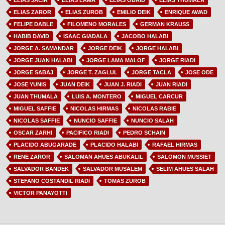
ELIAS JACIR
ELIAS LAMA
ELIAS OBAID
ELIAS THUMALA
ELIAS ZAROR
ELIAS ZUROB
EMILIO DEIK
ENRIQUE AWAD
FELIPE DABLE
FILOMENO MORALES
GERMAN KRAUSS
HABIB DAVID
ISAAC GIADALA
JACOBO HALABI
JORGE A. SAMANDAR
JORGE DEIK
JORGE HALABI
JORGE JUAN HALABI
JORGE LAMA MALOF
JORGE RIADI
JORGE SABAJ
JORGE T. ZAGLUL
JORGE TACLA
JOSE ODE
JOSE YUNIS
JUAN DEIK
JUAN J. RIADI
JUAN RIADI
JUAN THUMALA
LUIS A. MONTERO
MIGUEL CARCUR
MIGUEL SAFFIE
NICOLAS HIRMAS
NICOLAS RABIE
NICOLAS SAFFIE
NUNCIO SAFFIE
NUNCIO SALAH
OSCAR ZARHI
PACIFICO RIADI
PEDRO SCHAIN
PLACIDO ABUGARADE
PLACIDO HALABI
RAFAEL HIRMAS
RENE ZAROR
SALOMAN AHUES ABUKALIL
SALOMON MUSSIET
SALVADOR BANDEK
SALVADOR MUSALEM
SELIM AHUES SALAH
STEFANO COSTANDIL RIADI
TOMAS ZUROB
VICTOR PANAYOTTI