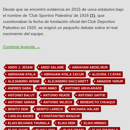
Desde que se encontró evidencia en 2015 de unos estatutos bajo
el nombre de ‘Club Sportivo Palestina’ de 1916
(1)
, que
cuestionaban la fecha de fundación oficial del Club Deportivo
Palestino en 1920, se originó un pequeño debate sobre el real
nacimiento del equipo.
Artículo N°7: Debate sobre los orígenes de Palesti
Continúe leyendo
→
ABDO J. JESAM
ABED SALAME
ABRAHAM ABDELMUR
ABRAHAM ATALA
ABRAHAM ATALA ZACUR
ALEGRIA J CATAN
ALEJANDRO AFANE
ALEJANDRO DACCARETT
AMADOR YARUR
ANDRES SABA
ANIS AWAD
ANTONIO ABUGARADE
ANTONIO BALUT
ANTONIO READE
ANTONIO SAFFIE
ANTONIO SARAH
ANTONIO VALECH
BENEDICTO CHUAQUI
BENITO DEIK
BENITO LARECH
BICHARA HALABI
CARLOS AHUES
CONSTANTINO MANZUR
ELIAS BICHARA THUMALA
ELIAS DEIK
ELIAS HIRMAS