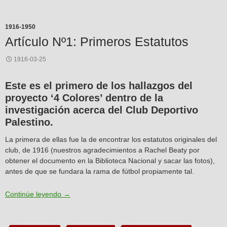
1916-1950
Artículo Nº1: Primeros Estatutos
1916-03-25
Este es el primero de los hallazgos del
proyecto ‘4 Colores’ dentro de la
investigación acerca del Club Deportivo
Palestino.
La primera de ellas fue la de encontrar los estatutos originales del
club, de 1916 (nuestros agradecimientos a Rachel Beaty por
obtener el documento en la Biblioteca Nacional y sacar las fotos),
antes de que se fundara la rama de fútbol propiamente tal.
Artículo Nº1: Primeros Estatutos
Continúe leyendo
→