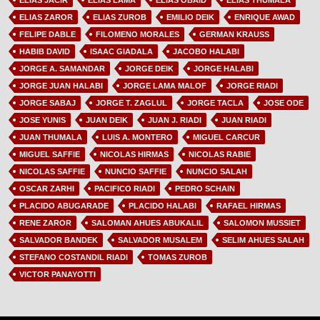
ELIAS JACIR
ELIAS LAMA
ELIAS OBAID
ELIAS THUMALA
ELIAS ZAROR
ELIAS ZUROB
EMILIO DEIK
ENRIQUE AWAD
FELIPE DABLE
FILOMENO MORALES
GERMAN KRAUSS
HABIB DAVID
ISAAC GIADALA
JACOBO HALABI
JORGE A. SAMANDAR
JORGE DEIK
JORGE HALABI
JORGE JUAN HALABI
JORGE LAMA MALOF
JORGE RIADI
JORGE SABAJ
JORGE T. ZAGLUL
JORGE TACLA
JOSE ODE
JOSE YUNIS
JUAN DEIK
JUAN J. RIADI
JUAN RIADI
JUAN THUMALA
LUIS A. MONTERO
MIGUEL CARCUR
MIGUEL SAFFIE
NICOLAS HIRMAS
NICOLAS RABIE
NICOLAS SAFFIE
NUNCIO SAFFIE
NUNCIO SALAH
OSCAR ZARHI
PACIFICO RIADI
PEDRO SCHAIN
PLACIDO ABUGARADE
PLACIDO HALABI
RAFAEL HIRMAS
RENE ZAROR
SALOMAN AHUES ABUKALIL
SALOMON MUSSIET
SALVADOR BANDEK
SALVADOR MUSALEM
SELIM AHUES SALAH
STEFANO COSTANDIL RIADI
TOMAS ZUROB
VICTOR PANAYOTTI