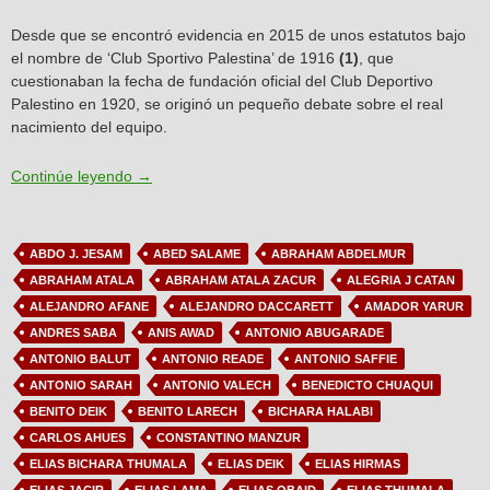
Desde que se encontró evidencia en 2015 de unos estatutos bajo
el nombre de ‘Club Sportivo Palestina’ de 1916
(1)
, que
cuestionaban la fecha de fundación oficial del Club Deportivo
Palestino en 1920, se originó un pequeño debate sobre el real
nacimiento del equipo.
Artículo N°7: Debate sobre los orígenes de Palesti
Continúe leyendo
→
ABDO J. JESAM
ABED SALAME
ABRAHAM ABDELMUR
ABRAHAM ATALA
ABRAHAM ATALA ZACUR
ALEGRIA J CATAN
ALEJANDRO AFANE
ALEJANDRO DACCARETT
AMADOR YARUR
ANDRES SABA
ANIS AWAD
ANTONIO ABUGARADE
ANTONIO BALUT
ANTONIO READE
ANTONIO SAFFIE
ANTONIO SARAH
ANTONIO VALECH
BENEDICTO CHUAQUI
BENITO DEIK
BENITO LARECH
BICHARA HALABI
CARLOS AHUES
CONSTANTINO MANZUR
ELIAS BICHARA THUMALA
ELIAS DEIK
ELIAS HIRMAS