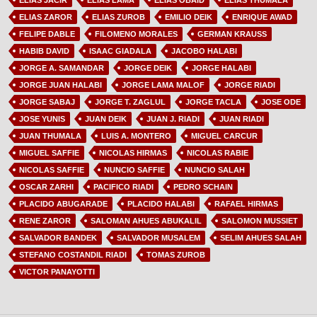
ELIAS JACIR
ELIAS LAMA
ELIAS OBAID
ELIAS THUMALA
ELIAS ZAROR
ELIAS ZUROB
EMILIO DEIK
ENRIQUE AWAD
FELIPE DABLE
FILOMENO MORALES
GERMAN KRAUSS
HABIB DAVID
ISAAC GIADALA
JACOBO HALABI
JORGE A. SAMANDAR
JORGE DEIK
JORGE HALABI
JORGE JUAN HALABI
JORGE LAMA MALOF
JORGE RIADI
JORGE SABAJ
JORGE T. ZAGLUL
JORGE TACLA
JOSE ODE
JOSE YUNIS
JUAN DEIK
JUAN J. RIADI
JUAN RIADI
JUAN THUMALA
LUIS A. MONTERO
MIGUEL CARCUR
MIGUEL SAFFIE
NICOLAS HIRMAS
NICOLAS RABIE
NICOLAS SAFFIE
NUNCIO SAFFIE
NUNCIO SALAH
OSCAR ZARHI
PACIFICO RIADI
PEDRO SCHAIN
PLACIDO ABUGARADE
PLACIDO HALABI
RAFAEL HIRMAS
RENE ZAROR
SALOMAN AHUES ABUKALIL
SALOMON MUSSIET
SALVADOR BANDEK
SALVADOR MUSALEM
SELIM AHUES SALAH
STEFANO COSTANDIL RIADI
TOMAS ZUROB
VICTOR PANAYOTTI