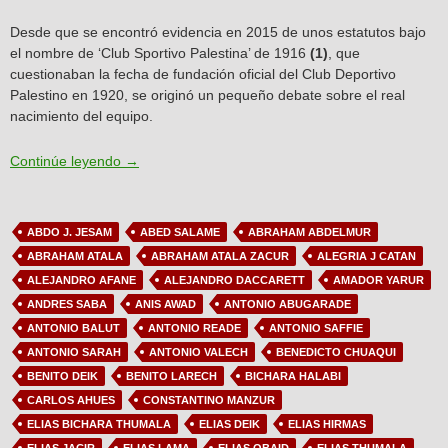
Desde que se encontró evidencia en 2015 de unos estatutos bajo
el nombre de ‘Club Sportivo Palestina’ de 1916
(1)
, que
cuestionaban la fecha de fundación oficial del Club Deportivo
Palestino en 1920, se originó un pequeño debate sobre el real
nacimiento del equipo.
Artículo N°7: Debate sobre los orígenes de Palesti
Continúe leyendo
→
ABDO J. JESAM
ABED SALAME
ABRAHAM ABDELMUR
ABRAHAM ATALA
ABRAHAM ATALA ZACUR
ALEGRIA J CATAN
ALEJANDRO AFANE
ALEJANDRO DACCARETT
AMADOR YARUR
ANDRES SABA
ANIS AWAD
ANTONIO ABUGARADE
ANTONIO BALUT
ANTONIO READE
ANTONIO SAFFIE
ANTONIO SARAH
ANTONIO VALECH
BENEDICTO CHUAQUI
BENITO DEIK
BENITO LARECH
BICHARA HALABI
CARLOS AHUES
CONSTANTINO MANZUR
ELIAS BICHARA THUMALA
ELIAS DEIK
ELIAS HIRMAS