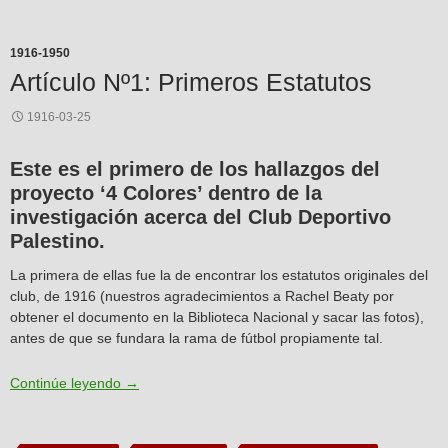
1916-1950
Artículo Nº1: Primeros Estatutos
1916-03-25
Este es el primero de los hallazgos del
proyecto ‘4 Colores’ dentro de la
investigación acerca del Club Deportivo
Palestino.
La primera de ellas fue la de encontrar los estatutos originales del
club, de 1916 (nuestros agradecimientos a Rachel Beaty por
obtener el documento en la Biblioteca Nacional y sacar las fotos),
antes de que se fundara la rama de fútbol propiamente tal.
Artículo Nº1: Primeros Estatutos
Continúe leyendo
→