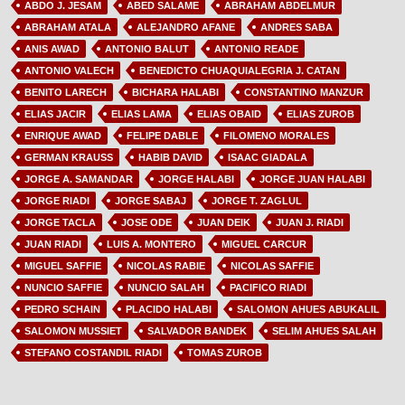
ABDO J. JESAM
ABED SALAME
ABRAHAM ABDELMUR
ABRAHAM ATALA
ALEJANDRO AFANE
ANDRES SABA
ANIS AWAD
ANTONIO BALUT
ANTONIO READE
ANTONIO VALECH
BENEDICTO CHUAQUIALEGRIA J. CATAN
BENITO LARECH
BICHARA HALABI
CONSTANTINO MANZUR
ELIAS JACIR
ELIAS LAMA
ELIAS OBAID
ELIAS ZUROB
ENRIQUE AWAD
FELIPE DABLE
FILOMENO MORALES
GERMAN KRAUSS
HABIB DAVID
ISAAC GIADALA
JORGE A. SAMANDAR
JORGE HALABI
JORGE JUAN HALABI
JORGE RIADI
JORGE SABAJ
JORGE T. ZAGLUL
JORGE TACLA
JOSE ODE
JUAN DEIK
JUAN J. RIADI
JUAN RIADI
LUIS A. MONTERO
MIGUEL CARCUR
MIGUEL SAFFIE
NICOLAS RABIE
NICOLAS SAFFIE
NUNCIO SAFFIE
NUNCIO SALAH
PACIFICO RIADI
PEDRO SCHAIN
PLACIDO HALABI
SALOMON AHUES ABUKALIL
SALOMON MUSSIET
SALVADOR BANDEK
SELIM AHUES SALAH
STEFANO COSTANDIL RIADI
TOMAS ZUROB