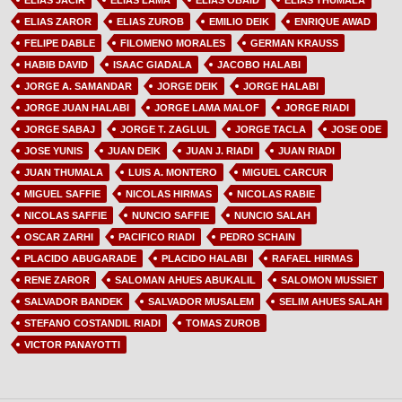
ELIAS JACIR
ELIAS LAMA
ELIAS OBAID
ELIAS THUMALA
ELIAS ZAROR
ELIAS ZUROB
EMILIO DEIK
ENRIQUE AWAD
FELIPE DABLE
FILOMENO MORALES
GERMAN KRAUSS
HABIB DAVID
ISAAC GIADALA
JACOBO HALABI
JORGE A. SAMANDAR
JORGE DEIK
JORGE HALABI
JORGE JUAN HALABI
JORGE LAMA MALOF
JORGE RIADI
JORGE SABAJ
JORGE T. ZAGLUL
JORGE TACLA
JOSE ODE
JOSE YUNIS
JUAN DEIK
JUAN J. RIADI
JUAN RIADI
JUAN THUMALA
LUIS A. MONTERO
MIGUEL CARCUR
MIGUEL SAFFIE
NICOLAS HIRMAS
NICOLAS RABIE
NICOLAS SAFFIE
NUNCIO SAFFIE
NUNCIO SALAH
OSCAR ZARHI
PACIFICO RIADI
PEDRO SCHAIN
PLACIDO ABUGARADE
PLACIDO HALABI
RAFAEL HIRMAS
RENE ZAROR
SALOMAN AHUES ABUKALIL
SALOMON MUSSIET
SALVADOR BANDEK
SALVADOR MUSALEM
SELIM AHUES SALAH
STEFANO COSTANDIL RIADI
TOMAS ZUROB
VICTOR PANAYOTTI