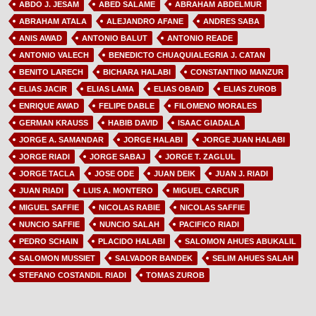
ABDO J. JESAM
ABED SALAME
ABRAHAM ABDELMUR
ABRAHAM ATALA
ALEJANDRO AFANE
ANDRES SABA
ANIS AWAD
ANTONIO BALUT
ANTONIO READE
ANTONIO VALECH
BENEDICTO CHUAQUIALEGRIA J. CATAN
BENITO LARECH
BICHARA HALABI
CONSTANTINO MANZUR
ELIAS JACIR
ELIAS LAMA
ELIAS OBAID
ELIAS ZUROB
ENRIQUE AWAD
FELIPE DABLE
FILOMENO MORALES
GERMAN KRAUSS
HABIB DAVID
ISAAC GIADALA
JORGE A. SAMANDAR
JORGE HALABI
JORGE JUAN HALABI
JORGE RIADI
JORGE SABAJ
JORGE T. ZAGLUL
JORGE TACLA
JOSE ODE
JUAN DEIK
JUAN J. RIADI
JUAN RIADI
LUIS A. MONTERO
MIGUEL CARCUR
MIGUEL SAFFIE
NICOLAS RABIE
NICOLAS SAFFIE
NUNCIO SAFFIE
NUNCIO SALAH
PACIFICO RIADI
PEDRO SCHAIN
PLACIDO HALABI
SALOMON AHUES ABUKALIL
SALOMON MUSSIET
SALVADOR BANDEK
SELIM AHUES SALAH
STEFANO COSTANDIL RIADI
TOMAS ZUROB