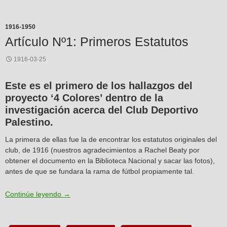
1916-1950
Artículo Nº1: Primeros Estatutos
1916-03-25
Este es el primero de los hallazgos del
proyecto ‘4 Colores’ dentro de la
investigación acerca del Club Deportivo
Palestino.
La primera de ellas fue la de encontrar los estatutos originales del
club, de 1916 (nuestros agradecimientos a Rachel Beaty por
obtener el documento en la Biblioteca Nacional y sacar las fotos),
antes de que se fundara la rama de fútbol propiamente tal.
Artículo Nº1: Primeros Estatutos
Continúe leyendo
→