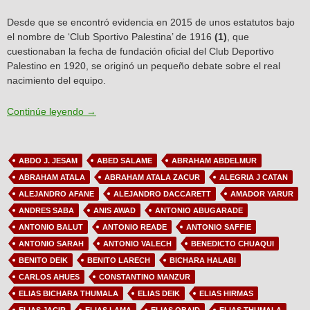
Desde que se encontró evidencia en 2015 de unos estatutos bajo
el nombre de ‘Club Sportivo Palestina’ de 1916
(1)
, que
cuestionaban la fecha de fundación oficial del Club Deportivo
Palestino en 1920, se originó un pequeño debate sobre el real
nacimiento del equipo.
Artículo N°7: Debate sobre los orígenes de Palesti
Continúe leyendo
→
ABDO J. JESAM
ABED SALAME
ABRAHAM ABDELMUR
ABRAHAM ATALA
ABRAHAM ATALA ZACUR
ALEGRIA J CATAN
ALEJANDRO AFANE
ALEJANDRO DACCARETT
AMADOR YARUR
ANDRES SABA
ANIS AWAD
ANTONIO ABUGARADE
ANTONIO BALUT
ANTONIO READE
ANTONIO SAFFIE
ANTONIO SARAH
ANTONIO VALECH
BENEDICTO CHUAQUI
BENITO DEIK
BENITO LARECH
BICHARA HALABI
CARLOS AHUES
CONSTANTINO MANZUR
ELIAS BICHARA THUMALA
ELIAS DEIK
ELIAS HIRMAS