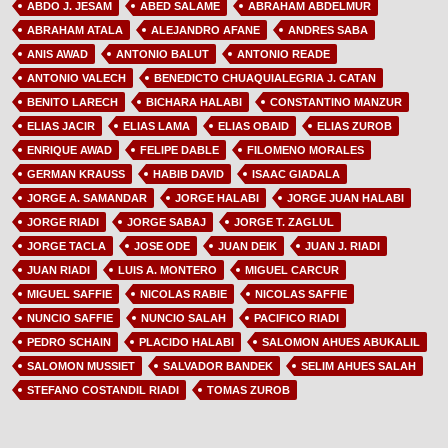
ABDO J. JESAM
ABED SALAME
ABRAHAM ABDELMUR
ABRAHAM ATALA
ALEJANDRO AFANE
ANDRES SABA
ANIS AWAD
ANTONIO BALUT
ANTONIO READE
ANTONIO VALECH
BENEDICTO CHUAQUIALEGRIA J. CATAN
BENITO LARECH
BICHARA HALABI
CONSTANTINO MANZUR
ELIAS JACIR
ELIAS LAMA
ELIAS OBAID
ELIAS ZUROB
ENRIQUE AWAD
FELIPE DABLE
FILOMENO MORALES
GERMAN KRAUSS
HABIB DAVID
ISAAC GIADALA
JORGE A. SAMANDAR
JORGE HALABI
JORGE JUAN HALABI
JORGE RIADI
JORGE SABAJ
JORGE T. ZAGLUL
JORGE TACLA
JOSE ODE
JUAN DEIK
JUAN J. RIADI
JUAN RIADI
LUIS A. MONTERO
MIGUEL CARCUR
MIGUEL SAFFIE
NICOLAS RABIE
NICOLAS SAFFIE
NUNCIO SAFFIE
NUNCIO SALAH
PACIFICO RIADI
PEDRO SCHAIN
PLACIDO HALABI
SALOMON AHUES ABUKALIL
SALOMON MUSSIET
SALVADOR BANDEK
SELIM AHUES SALAH
STEFANO COSTANDIL RIADI
TOMAS ZUROB