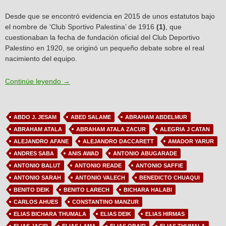
Desde que se encontró evidencia en 2015 de unos estatutos bajo
el nombre de ‘Club Sportivo Palestina’ de 1916
(1)
, que
cuestionaban la fecha de fundación oficial del Club Deportivo
Palestino en 1920, se originó un pequeño debate sobre el real
nacimiento del equipo.
Artículo N°7: Debate sobre los orígenes de Palesti
Continúe leyendo
→
ABDO J. JESAM
ABED SALAME
ABRAHAM ABDELMUR
ABRAHAM ATALA
ABRAHAM ATALA ZACUR
ALEGRIA J CATAN
ALEJANDRO AFANE
ALEJANDRO DACCARETT
AMADOR YARUR
ANDRES SABA
ANIS AWAD
ANTONIO ABUGARADE
ANTONIO BALUT
ANTONIO READE
ANTONIO SAFFIE
ANTONIO SARAH
ANTONIO VALECH
BENEDICTO CHUAQUI
BENITO DEIK
BENITO LARECH
BICHARA HALABI
CARLOS AHUES
CONSTANTINO MANZUR
ELIAS BICHARA THUMALA
ELIAS DEIK
ELIAS HIRMAS