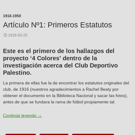
1916-1950
Artículo Nº1: Primeros Estatutos
1916-03-25
Este es el primero de los hallazgos del
proyecto ‘4 Colores’ dentro de la
investigación acerca del Club Deportivo
Palestino.
La primera de ellas fue la de encontrar los estatutos originales del
club, de 1916 (nuestros agradecimientos a Rachel Beaty por
obtener el documento en la Biblioteca Nacional y sacar las fotos),
antes de que se fundara la rama de fútbol propiamente tal.
Artículo Nº1: Primeros Estatutos
Continúe leyendo
→