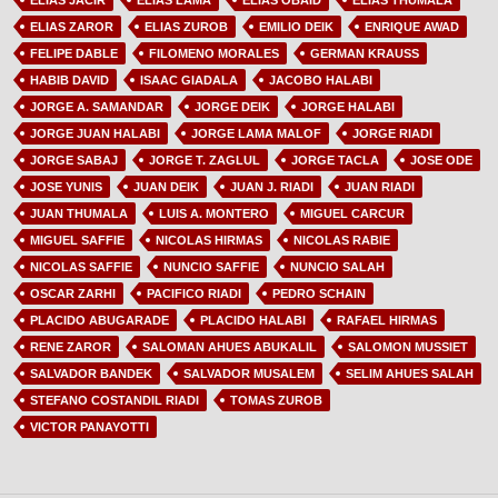
ELIAS JACIR
ELIAS LAMA
ELIAS OBAID
ELIAS THUMALA
ELIAS ZAROR
ELIAS ZUROB
EMILIO DEIK
ENRIQUE AWAD
FELIPE DABLE
FILOMENO MORALES
GERMAN KRAUSS
HABIB DAVID
ISAAC GIADALA
JACOBO HALABI
JORGE A. SAMANDAR
JORGE DEIK
JORGE HALABI
JORGE JUAN HALABI
JORGE LAMA MALOF
JORGE RIADI
JORGE SABAJ
JORGE T. ZAGLUL
JORGE TACLA
JOSE ODE
JOSE YUNIS
JUAN DEIK
JUAN J. RIADI
JUAN RIADI
JUAN THUMALA
LUIS A. MONTERO
MIGUEL CARCUR
MIGUEL SAFFIE
NICOLAS HIRMAS
NICOLAS RABIE
NICOLAS SAFFIE
NUNCIO SAFFIE
NUNCIO SALAH
OSCAR ZARHI
PACIFICO RIADI
PEDRO SCHAIN
PLACIDO ABUGARADE
PLACIDO HALABI
RAFAEL HIRMAS
RENE ZAROR
SALOMAN AHUES ABUKALIL
SALOMON MUSSIET
SALVADOR BANDEK
SALVADOR MUSALEM
SELIM AHUES SALAH
STEFANO COSTANDIL RIADI
TOMAS ZUROB
VICTOR PANAYOTTI