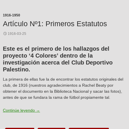
1916-1950
Artículo Nº1: Primeros Estatutos
1916-03-25
Este es el primero de los hallazgos del
proyecto ‘4 Colores’ dentro de la
investigación acerca del Club Deportivo
Palestino.
La primera de ellas fue la de encontrar los estatutos originales del
club, de 1916 (nuestros agradecimientos a Rachel Beaty por
obtener el documento en la Biblioteca Nacional y sacar las fotos),
antes de que se fundara la rama de fútbol propiamente tal.
Artículo Nº1: Primeros Estatutos
Continúe leyendo
→