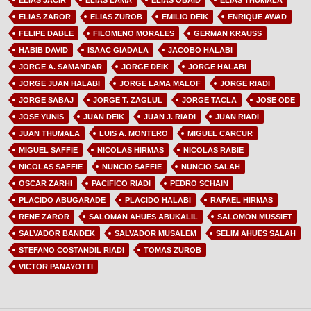
ELIAS JACIR
ELIAS LAMA
ELIAS OBAID
ELIAS THUMALA
ELIAS ZAROR
ELIAS ZUROB
EMILIO DEIK
ENRIQUE AWAD
FELIPE DABLE
FILOMENO MORALES
GERMAN KRAUSS
HABIB DAVID
ISAAC GIADALA
JACOBO HALABI
JORGE A. SAMANDAR
JORGE DEIK
JORGE HALABI
JORGE JUAN HALABI
JORGE LAMA MALOF
JORGE RIADI
JORGE SABAJ
JORGE T. ZAGLUL
JORGE TACLA
JOSE ODE
JOSE YUNIS
JUAN DEIK
JUAN J. RIADI
JUAN RIADI
JUAN THUMALA
LUIS A. MONTERO
MIGUEL CARCUR
MIGUEL SAFFIE
NICOLAS HIRMAS
NICOLAS RABIE
NICOLAS SAFFIE
NUNCIO SAFFIE
NUNCIO SALAH
OSCAR ZARHI
PACIFICO RIADI
PEDRO SCHAIN
PLACIDO ABUGARADE
PLACIDO HALABI
RAFAEL HIRMAS
RENE ZAROR
SALOMAN AHUES ABUKALIL
SALOMON MUSSIET
SALVADOR BANDEK
SALVADOR MUSALEM
SELIM AHUES SALAH
STEFANO COSTANDIL RIADI
TOMAS ZUROB
VICTOR PANAYOTTI