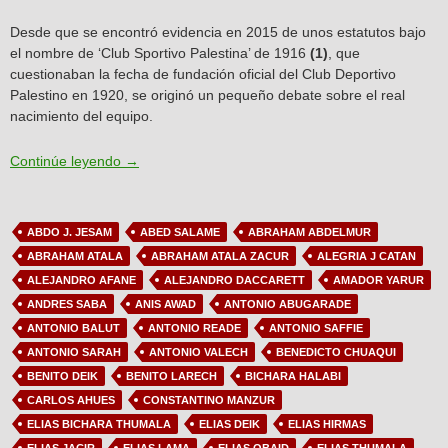
Desde que se encontró evidencia en 2015 de unos estatutos bajo
el nombre de ‘Club Sportivo Palestina’ de 1916
(1)
, que
cuestionaban la fecha de fundación oficial del Club Deportivo
Palestino en 1920, se originó un pequeño debate sobre el real
nacimiento del equipo.
Artículo N°7: Debate sobre los orígenes de Palesti
Continúe leyendo
→
ABDO J. JESAM
ABED SALAME
ABRAHAM ABDELMUR
ABRAHAM ATALA
ABRAHAM ATALA ZACUR
ALEGRIA J CATAN
ALEJANDRO AFANE
ALEJANDRO DACCARETT
AMADOR YARUR
ANDRES SABA
ANIS AWAD
ANTONIO ABUGARADE
ANTONIO BALUT
ANTONIO READE
ANTONIO SAFFIE
ANTONIO SARAH
ANTONIO VALECH
BENEDICTO CHUAQUI
BENITO DEIK
BENITO LARECH
BICHARA HALABI
CARLOS AHUES
CONSTANTINO MANZUR
ELIAS BICHARA THUMALA
ELIAS DEIK
ELIAS HIRMAS